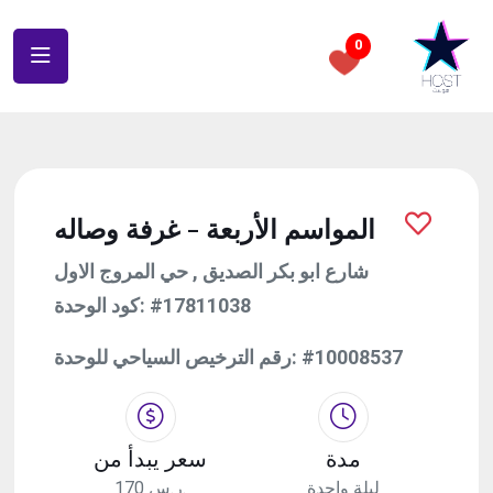
0
المواسم الأربعة - غرفة وصاله
شارع ابو بكر الصديق , حي المروج الاول
كود الوحدة:
#17811038
رقم الترخيص السياحي للوحدة:
#10008537
مدة
سعر يبدأ من
ليلة واحدة
170 ر.س.