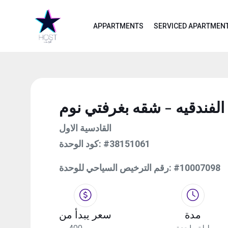
APPARTMENTS
SERVICED APARTMEN
 الفندقيه - شقه بغرفتي نوم
القادسية الاول
كود الوحدة:
#38151061
رقم الترخيص السياحي للوحدة:
#10007098
مدة
سعر يبدأ من