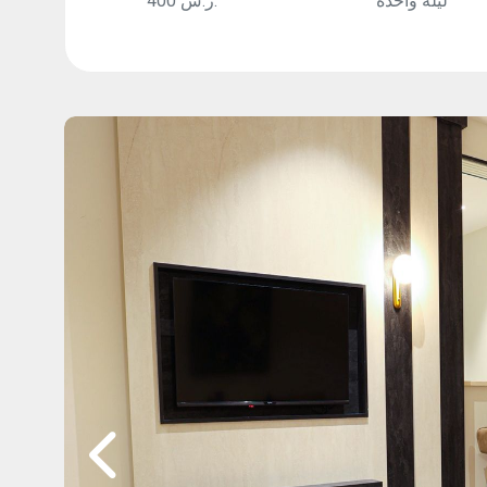
ليلة واحدة
400 ر.س.