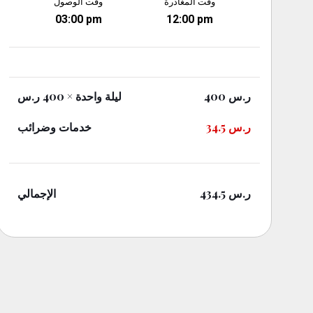
وقت المغادرة
وقت الوصول
03:00 pm
12:00 pm
× 400 ر.س
ليلة واحدة
400
ر.س
خدمات وضرائب
34.5
ر.س
الإجمالي
434.5
ر.س