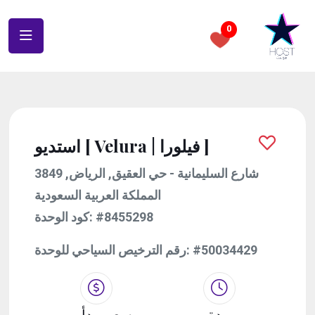
0
استديو [ Velura | فيلورا ]
3849 شارع السليمانية - حي العقيق, الرياض,
المملكة العربية السعودية
#8455298
كود الوحدة:
#50034429
رقم الترخيص السياحي للوحدة:
مدة
سعر يبدأ من