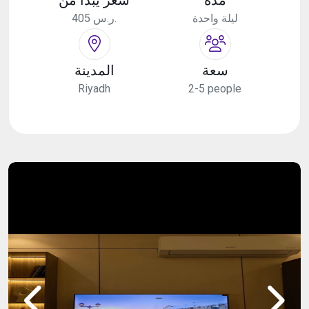
ليلة واحدة
405 ر.س.
سعة
المدينة
Riyadh
2-5 people