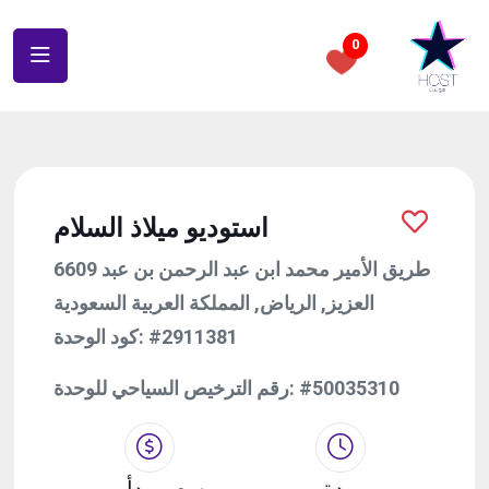
0
استوديو ميلاذ السلام
6609 طريق الأمير محمد ابن عبد الرحمن بن عبد
العزيز, الرياض, المملكة العربية السعودية
#2911381
كود الوحدة:
#50035310
رقم الترخيص السياحي للوحدة:
مدة
سعر يبدأ من