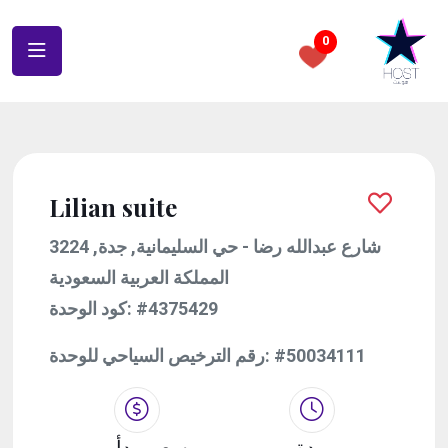
0
Lilian suite
3224 شارع عبدالله رضا - حي السليمانية, جدة,
المملكة العربية السعودية
#4375429
كود الوحدة:
#50034111
رقم الترخيص السياحي للوحدة:
مدة
سعر يبدأ من