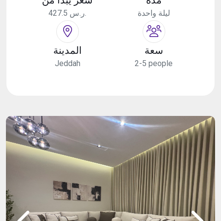
ليلة واحدة
427.5 ر.س.
سعة
المدينة
Jeddah
2-5 people