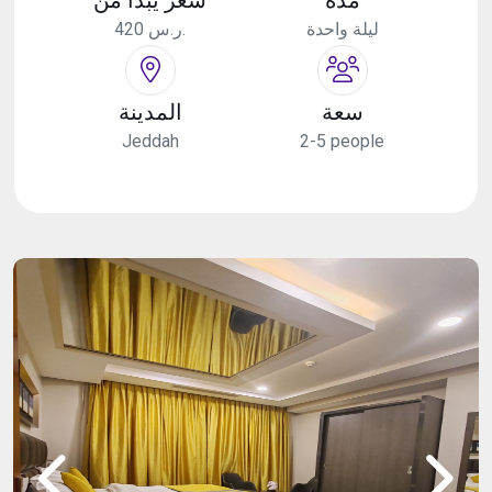
ليلة واحدة
420 ر.س.
سعة
المدينة
Jeddah
2-5 people