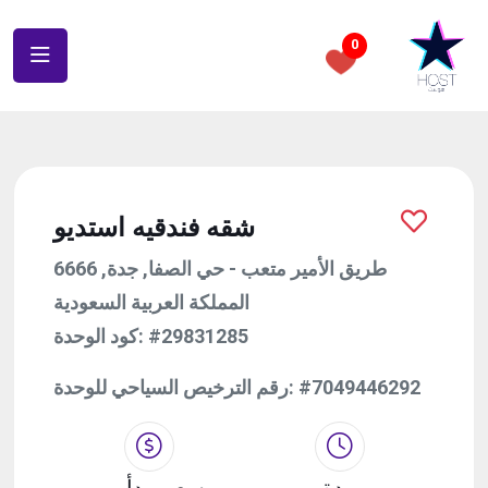
0
شقه فندقيه استديو
6666 طريق الأمير متعب - حي الصفا, جدة,
المملكة العربية السعودية
كود الوحدة:
#29831285
رقم الترخيص السياحي للوحدة:
#7049446292
مدة
سعر يبدأ من