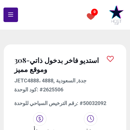
0
308-استديو فاخر بدخول ذاتي
وموقع مميز
JETC4888، 4888, جدة, السعودية
كود الوحدة:
#2625506
رقم الترخيص السياحي للوحدة:
#50032092
مدة
سعر يبدأ من