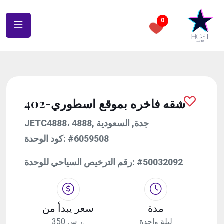
0
402-شقه فاخره بموقع اسطوري
JETC4888، 4888, جدة, السعودية
كود الوحدة:
#6059508
رقم الترخيص السياحي للوحدة:
#50032092
مدة
سعر يبدأ من
ليلة واحدة
350 ر.س.