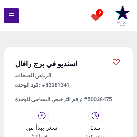
0
استديو في برج رافال
الرياض الصحافه
كود الوحدة:
#82281341
رقم الترخيص السياحي للوحدة:
#50038475
مدة
سعر يبدأ من
ليلة واحدة
950 ر.س.