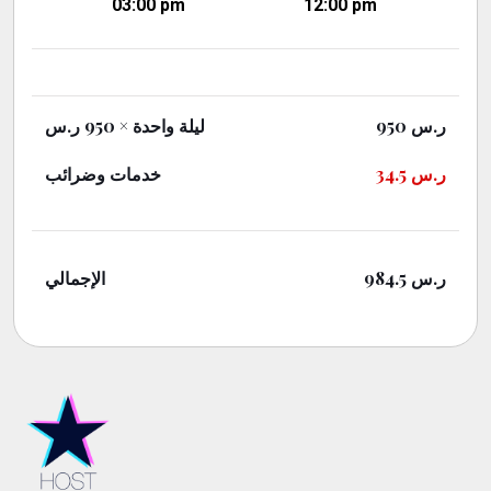
03:00 pm
12:00 pm
× 950 ر.س
ليلة واحدة
950
ر.س
خدمات وضرائب
34.5
ر.س
الإجمالي
984.5
ر.س