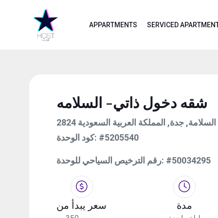
APPARTMENTS
SERVICED APARTMEN
شقه دخول ذاتي- السلامه
2824 امة, جدة, المملكة العربية السعودية
كود الوحدة:
#5205540
رقم الترخيص السياحي للوحدة:
#50034295
مدة
سعر يبدأ من