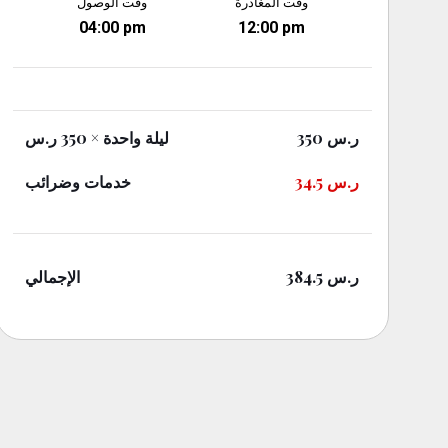
وقت المغادرة
وقت الوصول
04:00 pm
12:00 pm
× 350 ر.س
ليلة واحدة
350
ر.س
خدمات وضرائب
34.5
ر.س
الإجمالي
384.5
ر.س