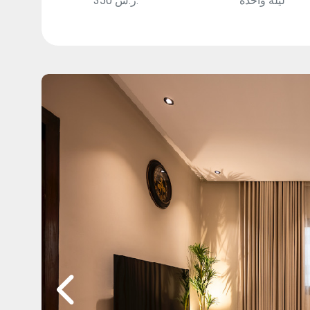
ليلة واحدة
350 ر.س.