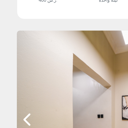
ليلة واحدة
400 ر.س.