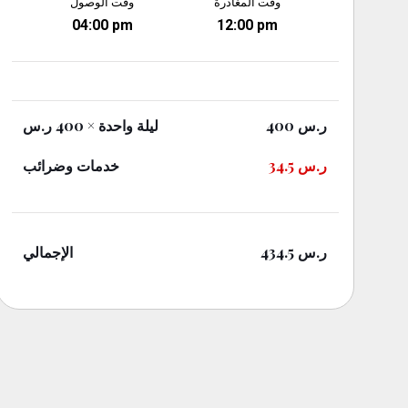
وقت المغادرة
وقت الوصول
04:00 pm
12:00 pm
ر.س
400
ليلة واحدة
× 400 ر.س
ر.س
34.5
خدمات وضرائب
ر.س
434.5
الإجمالي