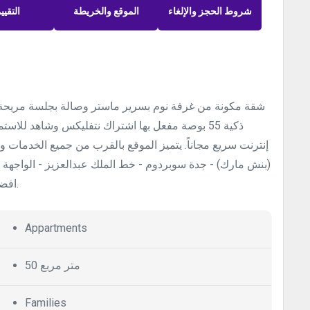
شروط الحجز والإلغاء
الموقع والخريطة
التقيي
شقة مكونة من غرفة نوم بسرير ماستر وصالة بجلسة مريحة 
ذكية 55 بوصة مفعل بها اشتراك نتفليكس وشاهد للاس
إنترنت سريع مجاناً. يتميز الموقع بالقرب من جميع الخدمات و
(بنش مارك) - جدة سوبردوم - خط الملك عبدالعزيز - الواجهة 
افضل المطاعم والكافيهات حياكم اللّٰه ضيوفنا في بيتكم الثاني.
Appartments
50 متر مربع
Families