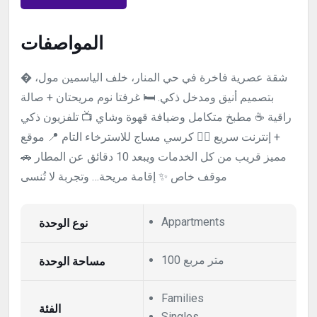
المواصفات
� شقة عصرية فاخرة في حي المنار، خلف الياسمين مول،
بتصميم أنيق ومدخل ذكي. 🛏️ غرفتا نوم مريحتان + صالة
راقية ☕ مطبخ متكامل وضيافة قهوة وشاي 📺 تلفزيون ذكي
+ إنترنت سريع 💆‍♂️ كرسي مساج للاسترخاء التام 📍 موقع
مميز قريب من كل الخدمات ويبعد 10 دقائق عن المطار 🚗
موقف خاص ✨ إقامة مريحة… وتجربة لا تُنسى
نوع الوحدة
Appartments
100 متر مربع
مساحة الوحدة
Families
الفئة
Singles