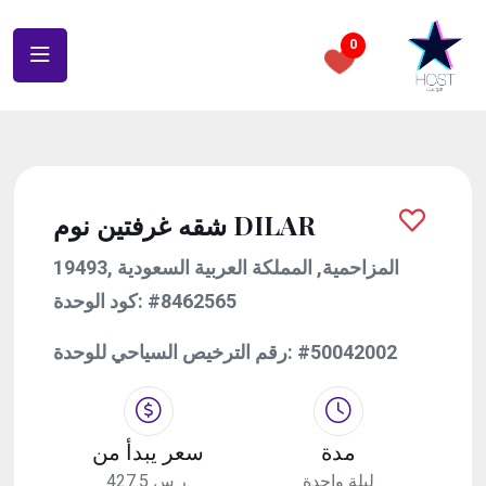
0
شقه غرفتين نوم DILAR
19493, المزاحمية, المملكة العربية السعودية
كود الوحدة:
#8462565
رقم الترخيص السياحي للوحدة:
#50042002
مدة
سعر يبدأ من
ليلة واحدة
427.5 ر.س.