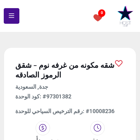
0
شقه مكونه من غرفه نوم - شقق
الرموز الصادقه
جدة, السعودية
كود الوحدة:
#97301382
رقم الترخيص السياحي للوحدة:
#10008236
مدة
سعر يبدأ من