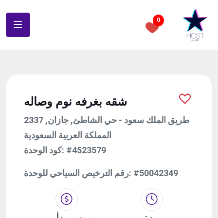
0
شقه بغرفه نوم وصاله
2337 طريق الملك سعود - حي الشاطئ, جازان,
المملكة العربية السعودية
#4523579
كود الوحدة:
#50042349
رقم الترخيص السياحي للوحدة:
مدة
سعر يبدأ من