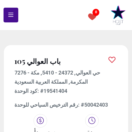
0
باب العوالي 105
7276 - حي العوالي, 24372 - 5410, مكة
المكرمة, المملكة العربية السعودية
#19541404
كود الوحدة:
#50042403
رقم الترخيص السياحي للوحدة:
مدة
سعر يبدأ من