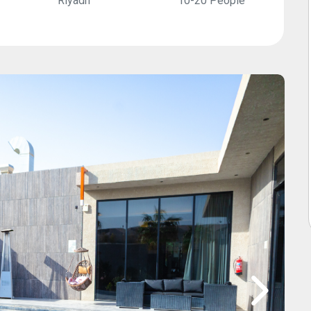
Riyadh
10-20 People