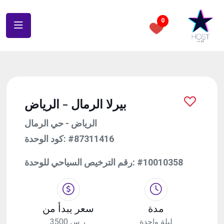
0
بيرلا الرمال - الرياض
الرياض - حي الرمال
كود الوحدة:
#87311416
رقم الترخيص السياحي للوحدة:
#10010358
مدة
سعر يبدأ من
ليلة واحدة
3500 ر.س.