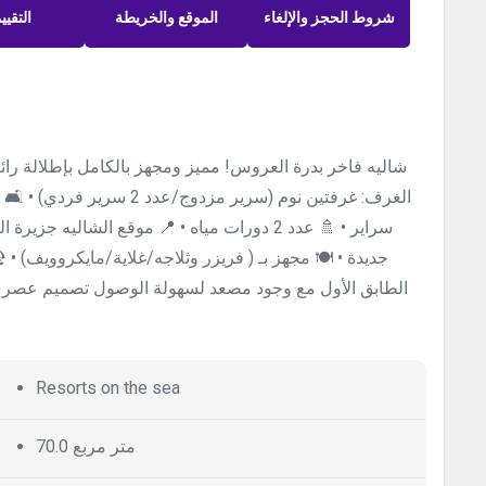
شروط الحجز والإلغاء
الموقع والخريطة
التقيي
شاليه فاخر بدرة العروس! مميز ومجهز بالكامل بإطلالة رائ
الغرف: غرفتين نوم (سرير مز
سراير • 🚿 عدد 2 دورات مياه • 📍 موقع الشا
جديدة • 🍽️ مجهز بـ ( فريزر وثلاجه/غلاية/مايكروويف) • 
الطابق الأول مع وجود مصعد لسهولة الوصول تصميم عصري
Resorts on the sea
70.0 متر مربع