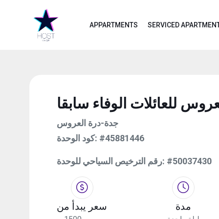
APPARTMENTS
SERVICED APARTMEN
روس للعائلات الوفاء سابقا
جدة-درة العروس
#45881446
كود الوحدة:
#50037430
رقم الترخيص السياحي للوحدة:
مدة
سعر يبدأ من