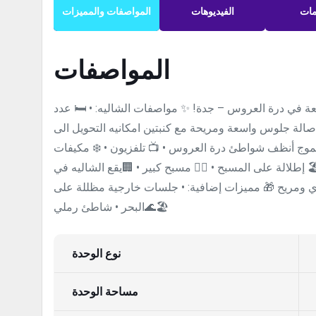
مات
الفيديوهات
المواصفات والمميزات
المواصفات
عة في درة العروس – جدة! ✨ مواصفات الشاليه: • 🛏️ عدد
دوج/عدد 2 سرير فردي) • 🛋️ صالة جلوس واسعة ومريحة مع كنبتين امكانيه التحويل الى
ليه جزيرة الموج أنظف شواطئ درة العروس • 📺 تلفزيون • ❄️ مكيفات
️ إطلالة على المسبح • 🏊‍♂️ مسبح كبير • 🏢يقع الشاليه في
 ومريح 🎁 مميزات إضافية: • جلسات خارجية مظللة على
البحر • شاطئ رملي🌊🏖️
نوع الوحدة
مساحة الوحدة