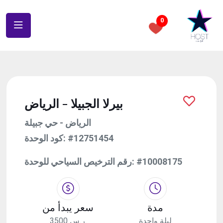
0
بيرلا الجبيلا - الرياض
الرياض - حي جبيلة
#12751454
كود الوحدة:
#10008175
رقم الترخيص السياحي للوحدة:
مدة
سعر يبدأ من
ليلة واحدة
3500 ر.س.