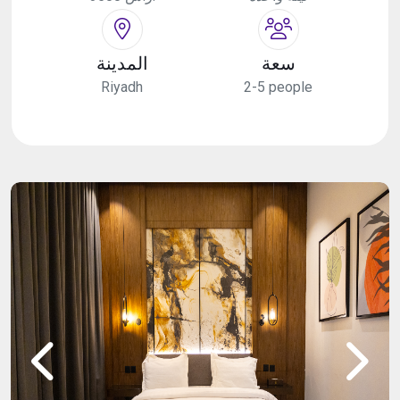
سعة
المدينة
Riyadh
2-5 people