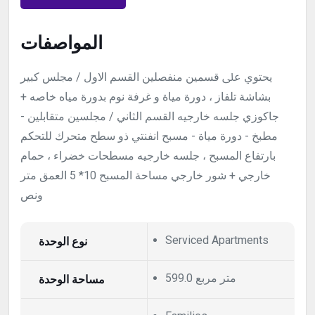
المواصفات
ﻳﺤﺘﻮي ﻋﲆ ﻗﺴﻤﻴﻦ ﻣﻨﻔﺼﻠﻴﻦ اﻟﻘﺴﻢ اﻻول / ﻣﺠﻠﺲ ﻛﺒﻴﺮ
ﺑﺸﺎﺷﺔ ﺗﻠﻔﺎز ، دورة ﻣﻴﺎة و ﻏﺮﻓﺔ ﻧﻮم ﺑﺪورة ﻣﻴﺎه ﺧﺎﺻﻪ +
ﺟﺎﻛﻮزي ﺟﻠﺴﻪ ﺧﺎرﺟﻴﻪ اﻟﻘﺴﻢ اﻟﺜﺎﻧﻲ / ﻣﺠﻠﺴﻴﻦ ﻣﺘﻘﺎﺑﻠﻴﻦ -
ﻣﻄﺒﺦ - دورة ﻣﻴﺎة - ﻣﺴﺒﺢ اﻧﻔﻨﺘﻲ ذو ﺳﻄﺢ ﻣﺘﺤﺮك ﻟﻠﺘﺤﻜﻢ
ﺑﺎرﺗﻔﺎع اﻟﻤﺴﺒﺢ ، ﺟﻠﺴﻪ ﺧﺎرﺟﻴﻪ ﻣﺴﻄﺤﺎت ﺧﻀﺮاء ، ﺣﻤﺎم
ﺧﺎرﺟﻲ + ﺷﻮر ﺧﺎرﺟﻲ ﻣﺴﺎﺣﺔ اﻟﻤﺴﺒﺢ 10* 5 اﻟﻌﻤﻖ ﻣﺘﺮ
وﻧﺺ
Serviced Apartments
نوع الوحدة
599.0 متر مربع
مساحة الوحدة