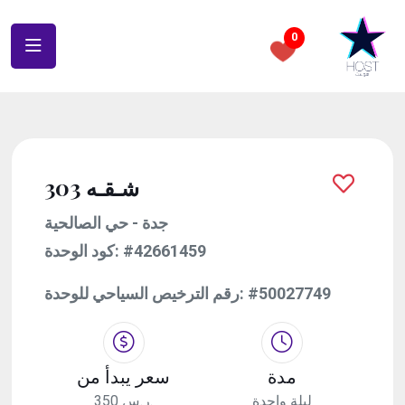
0
شـقـه 303
جدة - حي الصالحية
#42661459
كود الوحدة:
#50027749
رقم الترخيص السياحي للوحدة:
مدة
سعر يبدأ من
ليلة واحدة
350 ر.س.