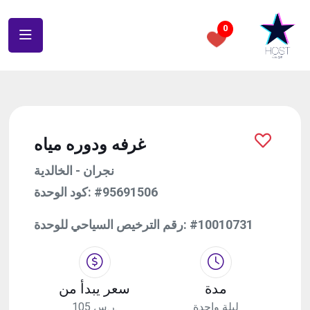
0
غرفه ودوره مياه
نجران - الخالدية
كود الوحدة:
#95691506
رقم الترخيص السياحي للوحدة:
#10010731
مدة
سعر يبدأ من
ليلة واحدة
105 ر.س.