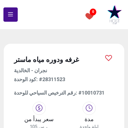
0
غرفه ودوره مياه ماستر
نجران - الخالدية
كود الوحدة:
#28311523
رقم الترخيص السياحي للوحدة:
#10010731
مدة
سعر يبدأ من
ليلة واحدة
105 ر.س.