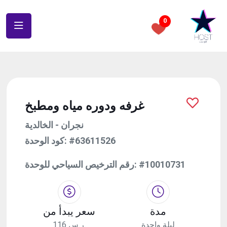
0
غرفه ودوره مياه ومطبخ
نجران - الخالدية
كود الوحدة:
#63611526
رقم الترخيص السياحي للوحدة:
#10010731
مدة
سعر يبدأ من
ليلة واحدة
116 ر.س.