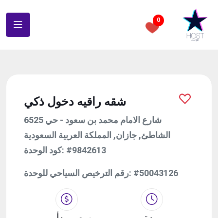
0
شقه راقيه دخول ذكي
6525 شارع الامام محمد بن سعود - حي
الشاطئ, جازان, المملكة العربية السعودية
كود الوحدة:
#9842613
رقم الترخيص السياحي للوحدة:
#50043126
مدة
سعر يبدأ من