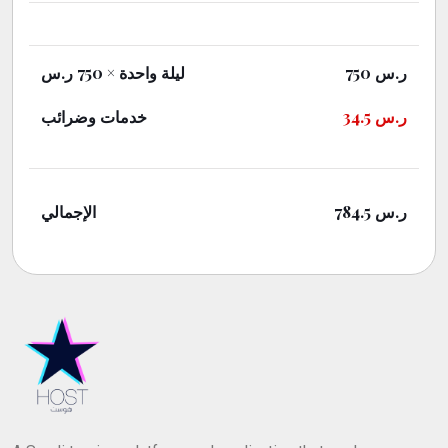
× 750 ر.س
ليلة واحدة
750
ر.س
خدمات وضرائب
34.5
ر.س
الإجمالي
784.5
ر.س