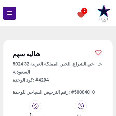
0
شاليه سهم
5024 32 جـ - حي الشراع, الخبر, المملكة العربية
السعودية
كود الوحدة:
#4294
رقم الترخيص السياحي للوحدة:
#50004010
مدة
سعر يبدأ من