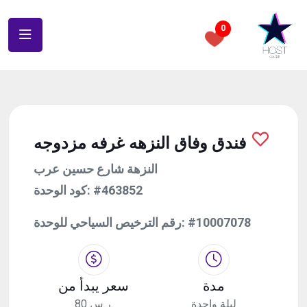
0
فندق وفاق النزهه غرفه مزدوجه
النزهة شارع حسين عرب
كود الوحدة:
#463852
رقم الترخيص السياحي للوحدة:
#10007078
مدة
سعر يبدأ من
ليلة واحدة
80 ر.س.