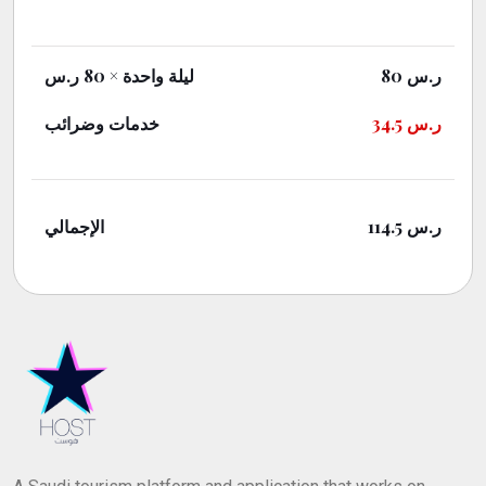
× 80 ر.س
ليلة واحدة
80
ر.س
خدمات وضرائب
34.5
ر.س
الإجمالي
114.5
ر.س