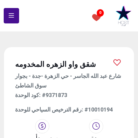
0
شقق واو الزهره المخدومه
شارع عبد الله الجاسر - حي الزهرة -جدة - بجوار
سوق الشاطئ
كود الوحدة:
#9371873
رقم الترخيص السياحي للوحدة:
#10010194
مدة
سعر يبدأ من