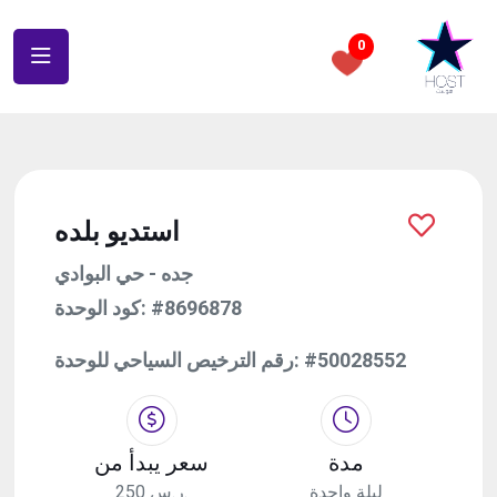
0
استديو بلده
جده - حي البوادي
كود الوحدة:
#8696878
رقم الترخيص السياحي للوحدة:
#50028552
مدة
سعر يبدأ من
ليلة واحدة
250 ر.س.