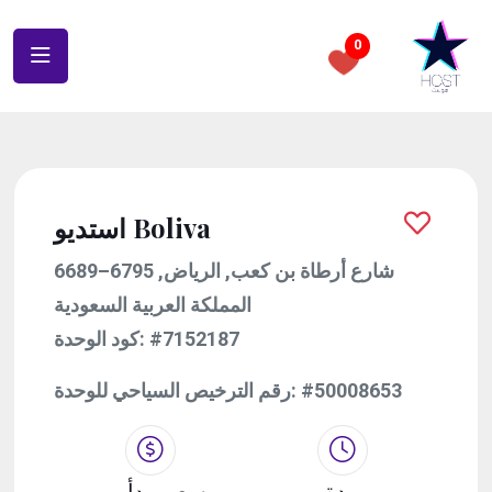
0
استديو Boliva
6689–6795 شارع أرطاة بن كعب, الرياض,
المملكة العربية السعودية
كود الوحدة:
#7152187
رقم الترخيص السياحي للوحدة:
#50008653
مدة
سعر يبدأ من