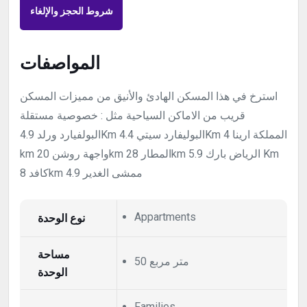
شروط الحجز والإلغاء
المواصفات
استرخ في هذا المسكن الهادئ والأنيق من مميزات المسكن
قريب من الاماكن السياحية مثل : خصوصية مستقلة
البولفيارد ورلد 4.9Km البوليفارد سيتي 4.4Km المملكة ارينا 4
km واجهة روشن 20km المطار 28km الرياض بارك 5.9 Km
كافد 8km ممشى الغدير 4.9
نوع الوحدة
Appartments
مساحة
50 متر مربع
الوحدة
Families