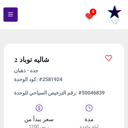
0
شاليه توباد 2
جده - ذهبان
كود الوحدة:
#2581924
رقم الترخيص السياحي للوحدة:
#50046839
مدة
سعر يبدأ من
ليلة واحدة
1200 ر.س.