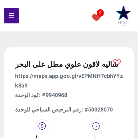
0
شاليه لاقون علوي مطل على البحر
https://maps.app.goo.gl/vEPMNH7cbhYYz
k8a9
كود الوحدة:
#9940968
رقم الترخيص السياحي للوحدة:
#50028070
مدة
سعر يبدأ من