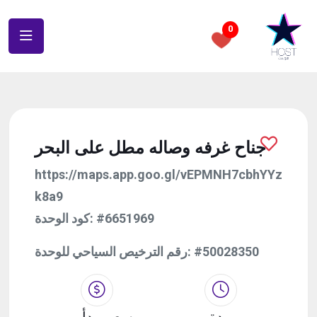
0
جناح غرفه وصاله مطل على البحر
https://maps.app.goo.gl/vEPMNH7cbhYYz
k8a9
كود الوحدة:
#6651969
رقم الترخيص السياحي للوحدة:
#50028350
مدة
سعر يبدأ من