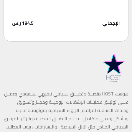
الإجمالي
184.5
ر.س
هوست HOST منصــة وتطبيــق ســياحي ترفيهي ســعودي يعمــل
علــى توثيــق عمليــات الإشغالات اليوميــة وحجــز وتسـويق
وحـدات الضيافـة لمرافـق الإيواء السـياحية بموثوقيـة عاليـة
وبشـكل رقمـي متكامـل . يخـدم التطبيـق المضيـف والزائـر للمرفـق
السـياحي الخـاص مثل النزل السياحية ، والاستراحات ، بيوت العطلات