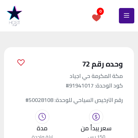
0
وحده رقم 72
مكة المكرمة حي اجياد
كود الوحدة:
#91941017
رقم الترخيص السياحي للوحدة:
#50028108
سعر يبدأ من
مدة
150 ر.س.
ليلة واحدة