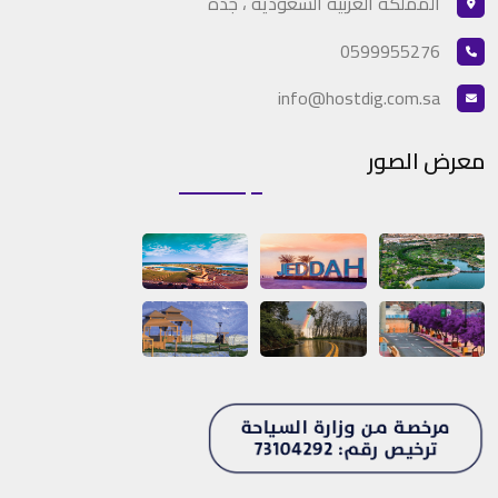
المملكة العربيه السعودية ، جدة
0599955276
info@hostdig.com.sa
معرض الصور