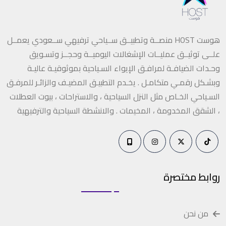
هوست HOST منصــة وتطبيــق ســياحي ترفيهي ســعودي يعمــل
علــى توثيــق عمليــات الإشغالات اليوميــة وحجــز وتسـويق
وحـدات الضيافـة لمرافـق الإيواء السـياحية بموثوقيـة عاليـة
وبشـكل رقمـي متكامـل . يخـدم التطبيـق المضيـف والزائـر للمرفـق
السـياحي الخـاص مثل النزل السياحية ، والاستراحات ، بيوت العطلات
، الشقق المخدومة ، المخيمات . والانشطة السياحية والترفيهية
روابط مختصرة
من نحن