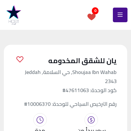
0
يان للشقق المخدومه
Shoujaa Ibn Wahab, حي السلامة, Jeddah
2343
كود الوحدة:
#47611063
رقم الترخيص السياحي للوحدة:
#10006370
سعر يبدأ من
مدة