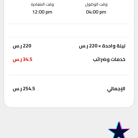
وقت الوصول
وقت المغادرة
12:00 pm
04:00 pm
ليلة واحدة
× 220 ر.س
220
ر.س
خدمات وضرائب
34.5
ر.س
الإجمالي
254.5
ر.س