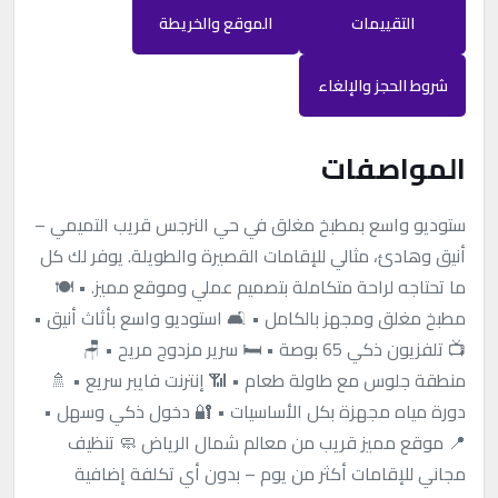
التقييمات
الموقع والخريطة
شروط الحجز والإلغاء
المواصفات
ستوديو واسع بمطبخ مغلق في حي النرجس قريب التميمي –
أنيق وهادئ، مثالي للإقامات القصيرة والطويلة. يوفر لك كل
ما تحتاجه لراحة متكاملة بتصميم عملي وموقع مميز. • 🍽️
مطبخ مغلق ومجهز بالكامل • 🛋️ استوديو واسع بأثاث أنيق •
📺 تلفزيون ذكي 65 بوصة • 🛏️ سرير مزدوج مريح • 🪑
منطقة جلوس مع طاولة طعام • 📶 إنترنت فايبر سريع • 🚿
دورة مياه مجهزة بكل الأساسيات • 🔐 دخول ذكي وسهل •
📍 موقع مميز قريب من معالم شمال الرياض 🧼 تنظيف
مجاني للإقامات أكثر من يوم – بدون أي تكلفة إضافية