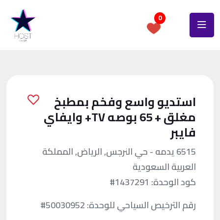
0
استديو واسع وفخم بمطبخ
مغلق + 65 بوصه TV+ وايفاي
فايبر
6515 يدمه - حي النرجس, الرياض, المملكة
العربية السعودية
كود الوحدة:
#1437291
رقم الترخيص السياحي للوحدة:
#50030952