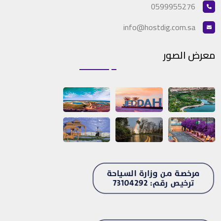
0599955276
info@hostdig.com.sa
معرض الصور