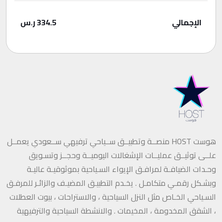
الإجمالي
334.5
ر.س
هوست HOST منصــة وتطبيــق ســياحي ترفيهي ســعودي يعمــل
علــى توثيــق عمليــات الإشغالات اليوميــة وحجــز وتسـويق
وحـدات الضيافـة لمرافـق الإيواء السـياحية بموثوقيـة عاليـة
وبشـكل رقمـي متكامـل . يخـدم التطبيـق المضيـف والزائـر للمرفـق
السـياحي الخـاص مثل النزل السياحية ، والاستراحات ، بيوت العطلات
، الشقق المخدومة ، المخيمات . والانشطة السياحية والترفيهية