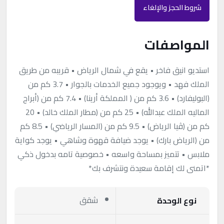
شروط الحجز والإلغاء
المواصفات
استديو انيق فاخر • يقع في شمال الرياض • ⁠قريبه من طريق
الملك فهد • ⁠ويوجود جميع الخدمات بالجوار • 3.7 كم من
(البوليفارد) • ⁠3.6 كم من ( المملكة أرينا) • 7.4 كم من (أبراج
الماليه الملك عبدالله) • ⁠25 كم من (مطار الملك خالد) • ⁠20
كم من (ڤيا الرياض) • ⁠9.5 كم من (المسار الرياضي) • ⁠8.5 كم
من (الرياض بارك) • يوجد ضيافة قهوة وشاهي • يوجد كواية
ملابس • تتميز بمساحة واسعه • خصوصية تامه بدخول ذكي
*اتمنى لك إقامة سعيدة ونتشرف بك*
شقق
نوع الوحدة