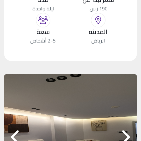
190 ر.س.
ليلة واحدة
المدينة
سعة
الرياض
2-5 أشخاص