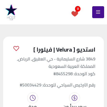
0
استديو [ Velura | فيلورا ]
3849 شارع السليمانية - حي العقيق, الرياض,
المملكة العربية السعودية
كود الوحدة:
#8455298
رقم الترخيص السياحي للوحدة:
#50034429
سعر يبدأ من
مدة