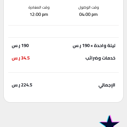
وقت الوصول
وقت المغادرة
12:00 pm
04:00 pm
ليلة واحدة
× 190 ر.س
190
ر.س
خدمات وضرائب
34.5
ر.س
الإجمالي
224.5
ر.س