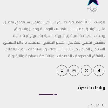
هوست HOST منصــة وتطبيــق ســياحي ترفيهي ســعودي يعمــل
علــى توثيــق عمليــات الإشغالات اليوميــة وحجــز وتسـويق
وحـدات الضيافـة لمرافـق الإيواء السـياحية بموثوقيـة عاليـة
وبشـكل رقمـي متكامـل . يخـدم التطبيـق المضيـف والزائـر للمرفـق
السـياحي الخـاص مثل النزل السياحية ، والاستراحات ، بيوت العطلات
، الشقق المخدومة ، المخيمات . والانشطة السياحية والترفيهية
روابط مختصرة
من نحن