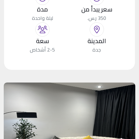
سعر يبدأ من
مدة
350 ر.س.
ليلة واحدة
المدينة
سعة
جدة
2-5 أشخاص