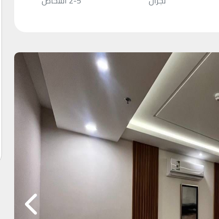
نجران
2-5 أشخاص