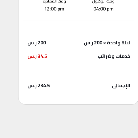
وقت الوصول
وقت المغادرة
12:00 pm
04:00 pm
ليلة واحدة
× 200 ر.س
200
ر.س
خدمات وضرائب
34.5
ر.س
الإجمالي
234.5
ر.س