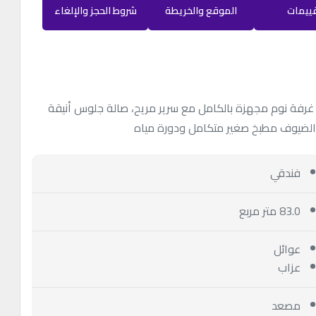
قييمات
الموقع والخريطة
شروط الحجز والإلغاء
غرفة نوم مجهزة بالكامل مع سرير مريح، صالة جلوس أنيقة
ال الضيوف مطبخ صغير متكامل ودورة مياه
فندقي
83.0 متر مربع
عوائل
عزاب
مصعد