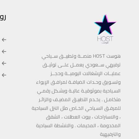
رو
هوست HOST منصــة وتطبيــق ســياحي
ترفيهي ســعودي يعمــل علــى توثيــق
عمليــات الإشغالات اليوميــة وحجــز
وتسـويق وحـدات الضيافـة لمرافـق الإيواء
السـياحية بموثوقيـة عاليـة وبشـكل رقمـي
متكامـل . يخـدم التطبيـق المضيـف والزائـر
للمرفـق السـياحي الخـاص مثل النزل السياحية
، والاستراحات ، بيوت العطلات ، الشقق
المخدومة ، المخيمات . والانشطة السياحية
والترفيهية