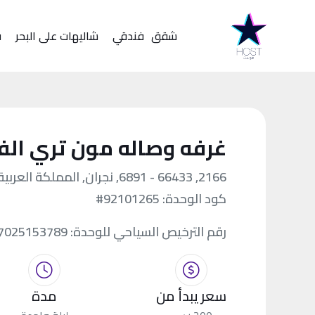
شقق
فندقي
شاليهات على البحر
ف
غرفه وصاله مون تري الف
2166, 66433 - 6891, نجران, المملكة العربية السعودية
كود الوحدة:
#92101265
رقم الترخيص السياحي للوحدة:
7025153789
سعر يبدأ من
مدة