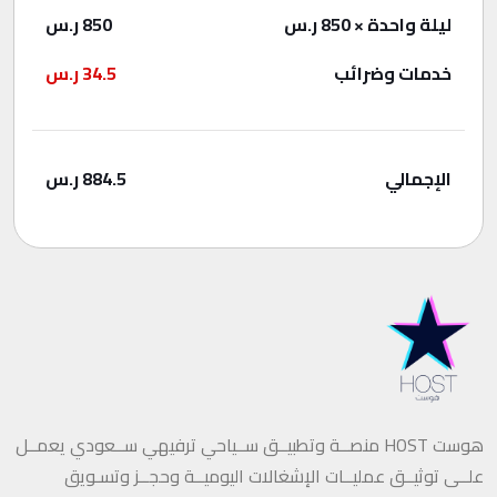
ليلة واحدة
× 850 ر.س
850
ر.س
خدمات وضرائب
34.5
ر.س
الإجمالي
884.5
ر.س
هوست HOST منصــة وتطبيــق ســياحي ترفيهي ســعودي يعمــل
علــى توثيــق عمليــات الإشغالات اليوميــة وحجــز وتسـويق