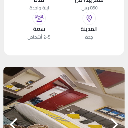
850 ر.س.
ليلة واحدة
المدينة
سعة
جدة
2-5 أشخاص