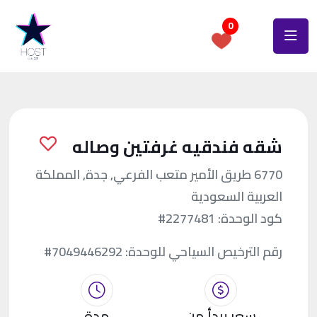
0
شقه فندقيه غرفتين وصاله
6770 طريق الأمير متعب الفرعي, جدة, المملكة
العربية السعودية
كود الوحدة:
#2277481
رقم الترخيص السياحي للوحدة:
#7049446292
سعر يبدأ من
مدة