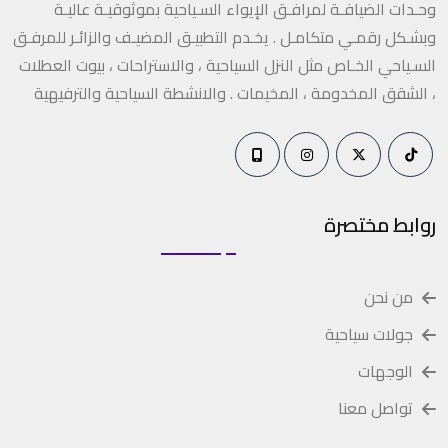
وحـدات الضيافـة لمرافـق الإيواء السـياحية بموثوقيـة عاليـة
وبشـكل رقمـي متكامـل . يخـدم التطبيـق المضيـف والزائـر للمرفـق
السـياحي الخـاص مثل النزل السياحية ، والاستراحات ، بيوت العطلات
، الشقق المخدومة ، المخيمات . والانشطة السياحية والترفيهية
روابط مختصرة
من نحن
جولات سياحية
الوجهات
تواصل معنا