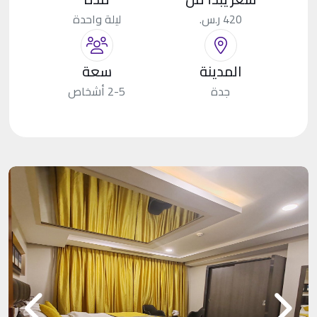
420 ر.س.
ليلة واحدة
المدينة
سعة
جدة
2-5 أشخاص