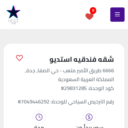
0
شقه فندقيه استديو
6666 طريق الأمير متعب - حي الصفا, جدة,
المملكة العربية السعودية
كود الوحدة:
#29831285
رقم الترخيص السياحي للوحدة:
#7049446292
سعر يبدأ من
مدة