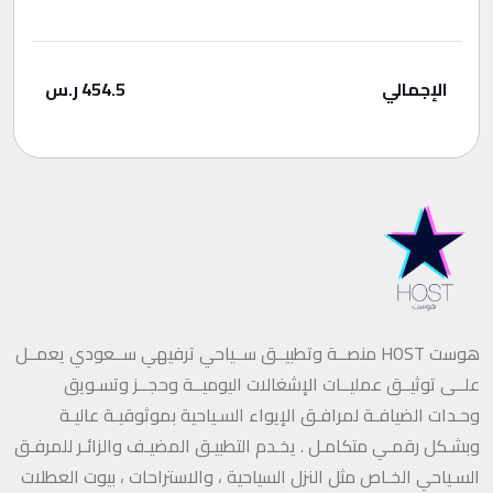
الإجمالي
454.5
ر.س
هوست HOST منصــة وتطبيــق ســياحي ترفيهي ســعودي يعمــل
علــى توثيــق عمليــات الإشغالات اليوميــة وحجــز وتسـويق
وحـدات الضيافـة لمرافـق الإيواء السـياحية بموثوقيـة عاليـة
وبشـكل رقمـي متكامـل . يخـدم التطبيـق المضيـف والزائـر للمرفـق
السـياحي الخـاص مثل النزل السياحية ، والاستراحات ، بيوت العطلات