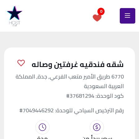
0
شقه فندقيه غرفتين وصاله
6770 طريق الأمير متعب الفرعي, جدة, المملكة
العربية السعودية
كود الوحدة:
#37681294
رقم الترخيص السياحي للوحدة:
#7049446292
سعر يبدأ من
مدة