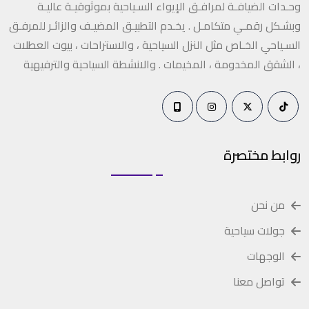
وحـدات الضيافـة لمرافـق الإيواء السـياحية بموثوقيـة عاليـة
وبشـكل رقمـي متكامـل . يخـدم التطبيـق المضيـف والزائـر للمرفـق
السـياحي الخـاص مثل النزل السياحية ، والاستراحات ، بيوت العطلات
، الشقق المخدومة ، المخيمات . والانشطة السياحية والترفيهية
روابط مختصرة
من نحن
جولات سياحية
الوجهات
تواصل معنا