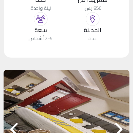
850 ر.س.
ليلة واحدة
المدينة
سعة
جدة
2-5 أشخاص