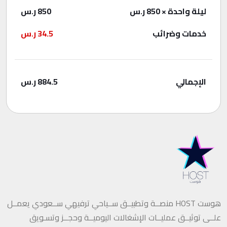
ليلة واحدة
× 850 ر.س
850
ر.س
خدمات وضرائب
34.5
ر.س
الإجمالي
884.5
ر.س
هوست HOST منصــة وتطبيــق ســياحي ترفيهي ســعودي يعمــل
علــى توثيــق عمليــات الإشغالات اليوميــة وحجــز وتسـويق