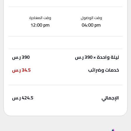
وقت الوصول
وقت المغادرة
12:00 pm
04:00 pm
ليلة واحدة
× 390 ر.س
390
ر.س
خدمات وضرائب
34.5
ر.س
الإجمالي
424.5
ر.س