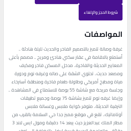
شروط الحجز والإلغاء
المواصفات
غرفة وصالة تتميز بالتصميم الفاخر والحديث لليلة هادئة ..
أستمتع بالاقامة في عقار سكني هادئ ومريح .. مصمم بآعلى
المعايير الحديثة والفاخرة.. مدخل المسكن فاخر ومكيف
ومصعد حديث.. تحتوي الشقة على صاله وغرفه نوم ودورة
مياة ومطبخ أمريكي وطاولة طعام فاخرة ومنطقة آسترخاء
وجلسة مريحة مع شاشة 55 بوصة للاستمتاع في المشاهدة ..
وإيضا غرفه نوم تتميز بشاشة 75 بوصة وجميع تطبيقات
الترفية الحديثة.. متوفر كواية ملابس وغسالة ملابس
آوتاماتيك.. تقع في موقع مميز جدا حي السلامة بالقرب من
مطار الملك عبدالعزيز حيث يبعد 14 دقيقة ومول ايس لاند 3
دقائق.. والواجهة البحرية قريبة ايضا.. بالاضافة الي توفر