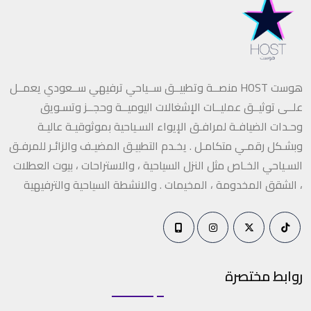
هوست HOST منصــة وتطبيــق ســياحي ترفيهي ســعودي يعمــل
علــى توثيــق عمليــات الإشغالات اليوميــة وحجــز وتسـويق
وحـدات الضيافـة لمرافـق الإيواء السـياحية بموثوقيـة عاليـة
وبشـكل رقمـي متكامـل . يخـدم التطبيـق المضيـف والزائـر للمرفـق
السـياحي الخـاص مثل النزل السياحية ، والاستراحات ، بيوت العطلات
، الشقق المخدومة ، المخيمات . والانشطة السياحية والترفيهية
روابط مختصرة