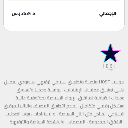
الإجمالي
3534.5
ر.س
هوست HOST منصــة وتطبيــق ســياحي ترفيهي ســعودي يعمــل
علــى توثيــق عمليــات الإشغالات اليوميــة وحجــز وتسـويق
وحـدات الضيافـة لمرافـق الإيواء السـياحية بموثوقيـة عاليـة
وبشـكل رقمـي متكامـل . يخـدم التطبيـق المضيـف والزائـر للمرفـق
السـياحي الخـاص مثل النزل السياحية ، والاستراحات ، بيوت العطلات
، الشقق المخدومة ، المخيمات . والانشطة السياحية والترفيهية