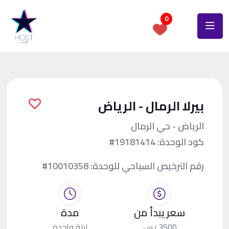
0
بيرلا الرمال - الرياض
الرياض - حي الرمال
كود الوحدة:
#19181414
رقم الترخيص السياحي للوحدة:
#10010358
سعر يبدأ من
مدة
3500 ر.س.
ليلة واحدة