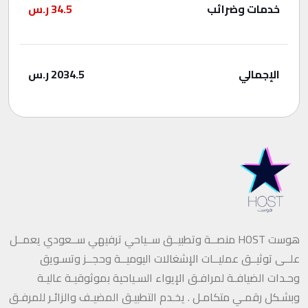
خدمات وضرائب
34.5
ر.س
الإجمالي
2034.5
ر.س
هوست HOST منصــة وتطبيــق ســياحي ترفيهي ســعودي يعمــل
علــى توثيــق عمليــات الإشغالات اليوميــة وحجــز وتسـويق
وحـدات الضيافـة لمرافـق الإيواء السـياحية بموثوقيـة عاليـة
وبشـكل رقمـي متكامـل . يخـدم التطبيـق المضيـف والزائـر للمرفـق