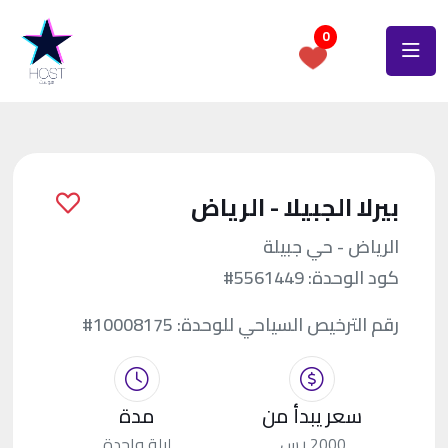
0
بيرلا الجبيلا - الرياض
الرياض - حي جبيلة
كود الوحدة:
#5561449
رقم الترخيص السياحي للوحدة:
#10008175
سعر يبدأ من
مدة
2000 ر.س.
ليلة واحدة