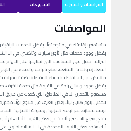
المواصفات والمميزات
الفيديوهات
الت
المواصفات
ستستمتع بإقامتك في منتجع تولّا بفضل الخدمات الراقي
بفضل وجود خدمات مثل تأجير سيارات وتاكسي في الـ الشالي
النزلاء. احصل على المساعدة التي تحتاجها على الدوام ع
المغادرة وتخزين الأمتعة. تمتع بالراحة والدفء في اللوبي
ستتمكن من الاحتفاظ بملابسك المفضلة نظيفة ومرتبة بف
مسموح بالتدخين إلا في المناطق التي حُددت عن طريق الـ ال
لتحظى بنوم هانئ ليلاً. بعض الغرف في منتجع تولّا مجهزة 
ترفيه ممتازة، مع توفير تلفزيون وقنوات التلفزيون المدفو
شاي سريع التحضير وثلاجة في بعض الغرف. لأننا نعلم أن مر
أنك ستجد بعض الغرف المحددة في الـ الشاليه تحتوي على