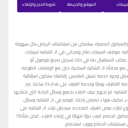
قييمات
الموقع والخريطة
شروط الحجز والإلغاء
ة والمرافق المميزة. ستتمكن من استكشاف الرياض بكل سهولة
ه. موقف السيارات متاح ومجاني في الـ الشاليه لسيارات
ند مكتب الاستقبال بما في ذلك تسجيل سريع للوصول أو
 مع مدفأة الـ الشاليه الساحرة. حتى مع الإقامات الطويلة،
ضل وجود خدمة غسيل الملابس. إقامتك ستكون استثنائية
بفضل وجود وسائل راحة في الغرفة مثل خدمة الغرف، خدمة التنظيف يوميًا وخدمة الغرف على مدار 24 ساعة. غير
شاليه. تم تجهيز غرف النزلاء بجميع وسائل الراحة التي تحتاجها
بـ مكيف هواء لضمان راحتك. تتوفير في الـ الشاليه وسائل
ع لنزلاء بعض الغرف المحددة. سيحصل نزلاء الـ الشاليه على
افق الحمام تلعب دورًا مهمًا في إرضاء النزلاء ، فكن متأكدًا
 مستلزمات الحمام وروب استحمام.