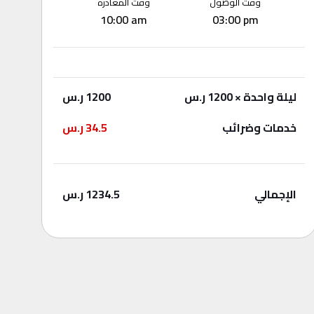
وقت الوصول
وقت المغادرة
10:00 am
03:00 pm
ليلة واحدة
× 1200 ر.س
1200
ر.س
خدمات وضرائب
34.5
ر.س
الإجمالي
1234.5
ر.س