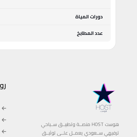
دورات المياة
عدد المطابخ
رو
هوست HOST منصــة وتطبيــق ســياحي
ترفيهي ســعودي يعمــل علــى توثيــق