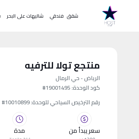
شقق
فندقي
شاليهات على البحر
ف
منتجع تولا للترفيه
الرياض - حي الرمال
كود الوحدة:
#19001495
رقم الترخيص السياحي للوحدة:
#10010899
سعر يبدأ من
مدة