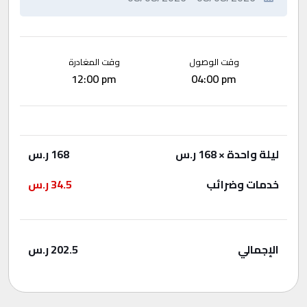
وقت الوصول
وقت المغادرة
12:00 pm
04:00 pm
ليلة واحدة
× 168 ر.س
168
ر.س
خدمات وضرائب
34.5
ر.س
الإجمالي
202.5
ر.س