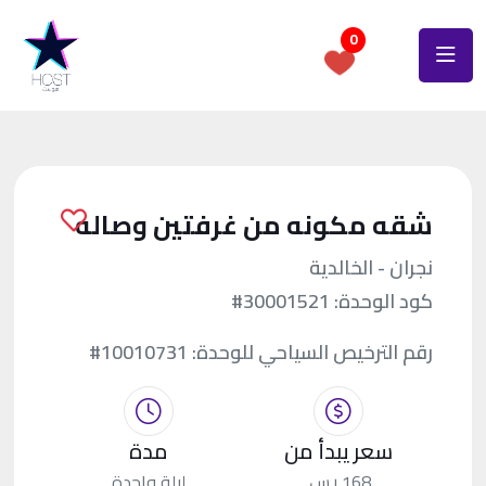
0
شقه مكونه من غرفتين وصاله
نجران - الخالدية
كود الوحدة:
#30001521
رقم الترخيص السياحي للوحدة:
#10010731
سعر يبدأ من
مدة
168 ر.س.
ليلة واحدة