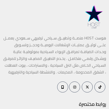
هوست HOST منصــة وتطبيــق ســياحي ترفيهي ســعودي يعمــل
علــى توثيــق عمليــات الإشغالات اليوميــة وحجــز وتسـويق
وحـدات الضيافـة لمرافـق الإيواء السـياحية بموثوقيـة عاليـة
وبشـكل رقمـي متكامـل . يخـدم التطبيـق المضيـف والزائـر للمرفـق
السـياحي الخـاص مثل النزل السياحية ، والاستراحات ، بيوت العطلات
، الشقق المخدومة ، المخيمات . والانشطة السياحية والترفيهية
روابط مختصرة