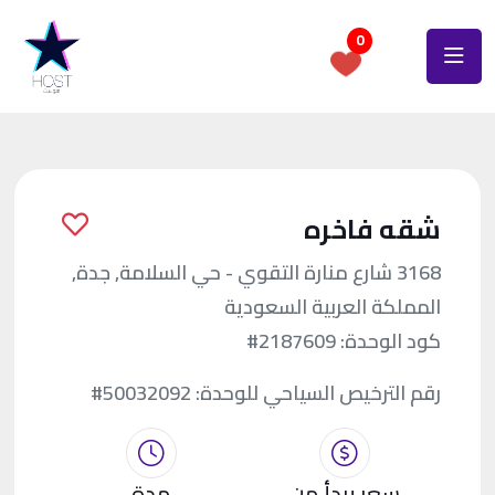
0
شقه فاخره
3168 شارع منارة التقوي - حي السلامة, جدة,
المملكة العربية السعودية
كود الوحدة:
#2187609
رقم الترخيص السياحي للوحدة:
#50032092
سعر يبدأ من
مدة