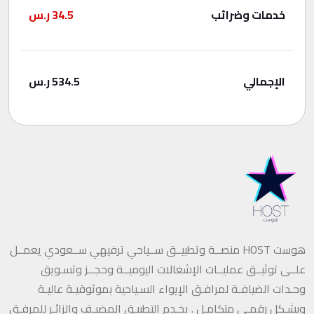
خدمات وضرائب
34.5
ر.س
الإجمالي
534.5
ر.س
هوست HOST منصــة وتطبيــق ســياحي ترفيهي ســعودي يعمــل
علــى توثيــق عمليــات الإشغالات اليوميــة وحجــز وتسـويق
وحـدات الضيافـة لمرافـق الإيواء السـياحية بموثوقيـة عاليـة
وبشـكل رقمـي متكامـل . يخـدم التطبيـق المضيـف والزائـر للمرفـق