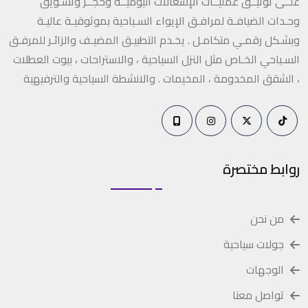
علــى توثيــق عمليــات الإشغالات اليوميــة وحجــز وتسـويق
وحـدات الضيافـة لمرافـق الإيواء السـياحية بموثوقيـة عاليـة
وبشـكل رقمـي متكامـل . يخـدم التطبيـق المضيـف والزائـر للمرفـق
السـياحي الخـاص مثل النزل السياحية ، والاستراحات ، بيوت العطلات
، الشقق المخدومة ، المخيمات . والانشطة السياحية والترفيهية
روابط مختصرة
من نحن
جولات سياحية
الوجهات
تواصل معنا