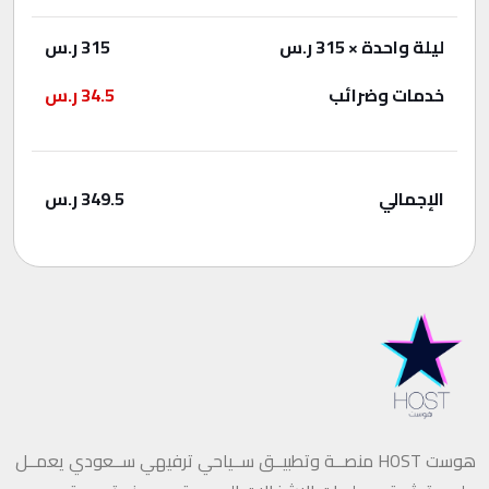
ليلة واحدة
× 315 ر.س
315
ر.س
خدمات وضرائب
34.5
ر.س
الإجمالي
349.5
ر.س
هوست HOST منصــة وتطبيــق ســياحي ترفيهي ســعودي يعمــل