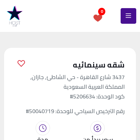
0
شقه سينمائيه
3437 شارع القاهرة - حي الشاطئ, جازان,
المملكة العربية السعودية
كود الوحدة:
#5206634
رقم الترخيص السياحي للوحدة:
#50040719
سعر يبدأ من
مدة