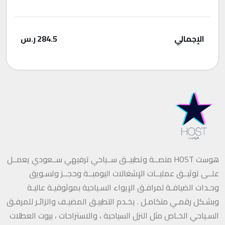
الإجمالي
284.5
ر.س
هوست HOST منصــة وتطبيــق ســياحي ترفيهي ســعودي يعمــل
علــى توثيــق عمليــات الإشغالات اليوميــة وحجــز وتسـويق
وحـدات الضيافـة لمرافـق الإيواء السـياحية بموثوقيـة عاليـة
وبشـكل رقمـي متكامـل . يخـدم التطبيـق المضيـف والزائـر للمرفـق
السـياحي الخـاص مثل النزل السياحية ، والاستراحات ، بيوت العطلات