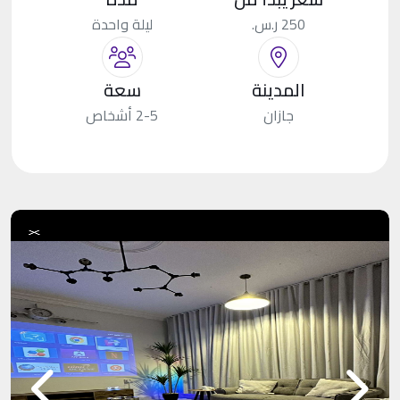
250 ر.س.
ليلة واحدة
المدينة
سعة
جازان
2-5 أشخاص