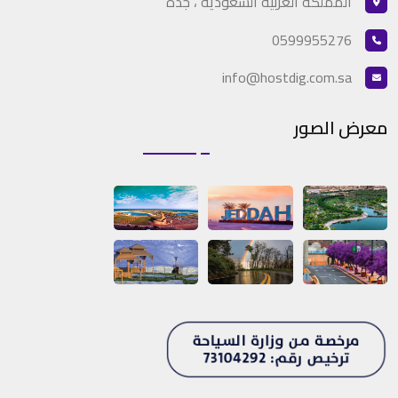
المملكة العربيه السعودية ، جدة
0599955276
info@hostdig.com.sa
معرض الصور