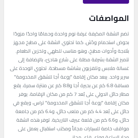
المواصفات
تضم الشقة المكيفة غرفة نوم واحدة وحمامًا واحدًا مزودًا
بحوض استحمام ودُش. كما تحتوي الشقة على مطبخ مجهز
بثلاجة وأدوات مطبخ، وهو مناسب للطهي وتخزين الطعام.
تتميز الشقة بشرفة مطلة على شارع هادئ، بالإضافة إلى
غسالة ملابس وتلفزيون بشاشة مسطحة. تحتوي الوحدة على
سرير واحد. يبعد مكان إقامة "روعة أجا للشقق المخدومة"
مسافة 6.8 كم عن بحيرة أجا و8.8 كم عن منتزة سمرة. يقع
مطار حائل الدولي على بُعد 7 كم من مكان الإقامة. يوفر
مكان إقامة "روعة أجا للشقق المخدومة" تراس، ويقع في
حائل على بُعد 4.4 كم من ملعب حائل، و6.4 كم من جامعة
حائل، و6.6 كم من قلعة عيرف التاريخية. توفر هذه الشقة
مواقف خاصة للسيارات مجاناً ومكتب استقبال يعمل على
مدار الساعة وواي فاي مجاني.