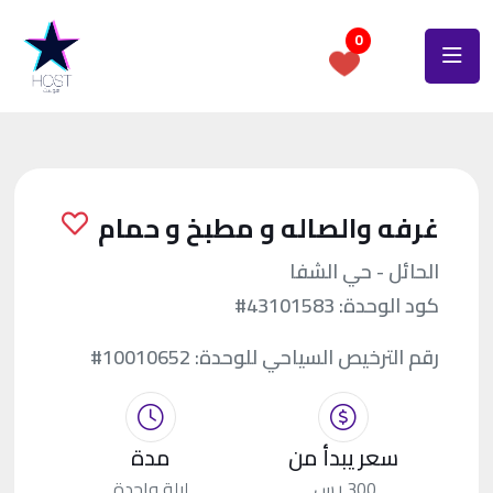
0
غرفه والصاله و مطبخ و حمام
الحائل - حي الشفا
كود الوحدة:
#43101583
رقم الترخيص السياحي للوحدة:
#10010652
سعر يبدأ من
مدة
300 ر.س.
ليلة واحدة