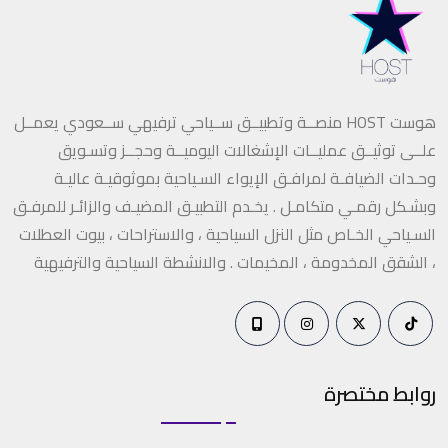
هوست HOST منصــة وتطبيــق ســياحي ترفيهي ســعودي يعمــل
علــى توثيــق عمليــات الإشغالات اليوميــة وحجــز وتسـويق
وحـدات الضيافـة لمرافـق الإيواء السـياحية بموثوقيـة عاليـة
وبشـكل رقمـي متكامـل . يخـدم التطبيـق المضيـف والزائـر للمرفـق
السـياحي الخـاص مثل النزل السياحية ، والاستراحات ، بيوت العطلات
، الشقق المخدومة ، المخيمات . والانشطة السياحية والترفيهية
روابط مختصرة